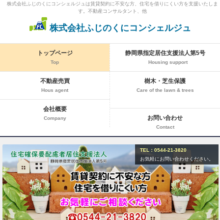
株式会社ふじのくにコンシェルジュは賃貸契約に不安な方、住宅を借りにくい方を支援いたしま
す。不動産コンサルタント、他
株式会社ふじのくにコンシェルジュ
トップページ
静岡県指定居住支援法人第5号
Top
Housing support
不動産売買
樹木・芝生保護
Hous agent
Care of the lawn & trees
会社概要
お問い合わせ
Company
Contact
TEL：0544-21-3820
お気軽にお問い合わせください。